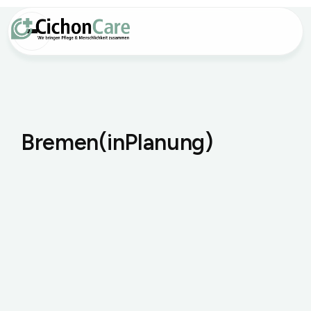
B
r
e
m
e
n
(
i
n
P
l
a
n
u
n
g
)