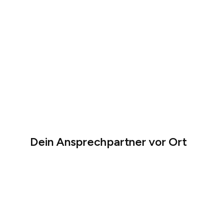
& ambulant
Attraktiver Arbeitgeber mit Tarifbindung und
Benefits
Hohe Lebensqualität in einer weltoffenen
Hansestadt
D
e
i
n
A
n
s
p
r
e
c
h
p
a
r
t
n
e
r
v
o
r
O
r
t