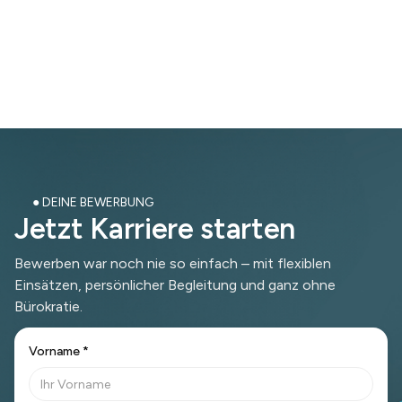
● DEINE BEWERBUNG
J
e
t
z
t
K
a
r
r
i
e
r
e
s
t
a
r
t
e
n
Bewerben war noch nie so einfach – mit flexiblen
Einsätzen, persönlicher Begleitung und ganz ohne
Bürokratie.
Vorname *